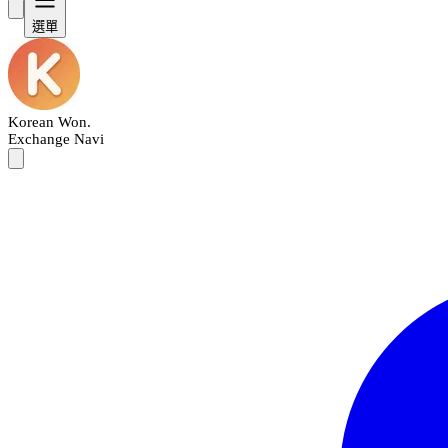
選單
Korean Won
.
Exchange Navi