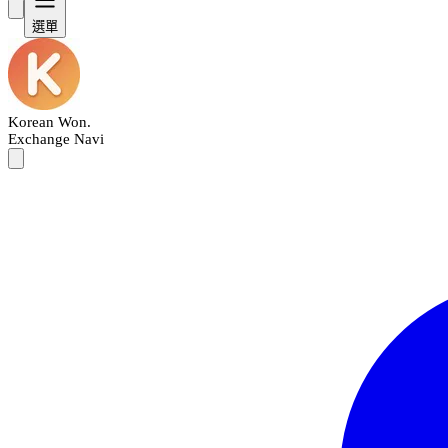
選單
Korean Won
.
Exchange Navi